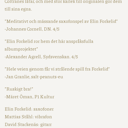
Coltranes låtar, och med stor kärlek till originalen gör dem
till sina egna.
”Meditativt och mässande saxofonspel av Elin Forkelid”
-Johannes Cornell, DN. 4/5
”Elin Forkelid ror hem det här anspråksfulla
albumprojektet”
-Alexander Agrell, Sydsvenskan. 4/5
”Hele veien genom får vi strålende spill fra Forkelid”
-Jan Granlie, salt-peanuts-eu
”Ruskigt bra!”
-Märet Öman, P1 Kultur
Elin Forkelid: saxofoner
Mattias Ståhl: vibrafon
David Stackenäs: gitarr