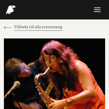
Skip
to
content
Tillbaka till alla evenemang