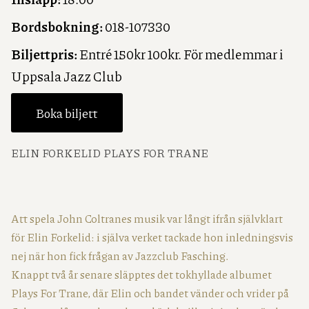
Bordsbokning:
018-107330
Biljettpris:
Entré 150kr 100kr. För medlemmar i
Uppsala Jazz Club
Boka biljett
ELIN FORKELID PLAYS FOR TRANE
Att spela John Coltranes musik var långt ifrån självklart
för Elin Forkelid: i själva verket tackade hon inledningsvis
nej när hon fick frågan av Jazzclub Fasching.
Knappt två år senare släpptes det tokhyllade albumet
Plays For Trane, där Elin och bandet vänder och vrider på