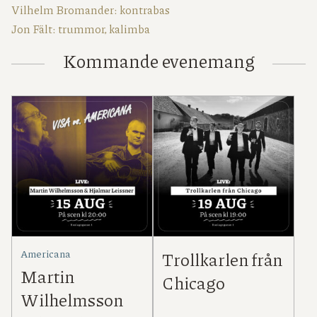
Vilhelm Bromander: kontrabas
Jon Fält: trummor, kalimba
Kommande evenemang
Americana
Trollkarlen från
Martin
Chicago
Wilhelmsson