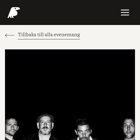
Skip
to
content
Tillbaka till alla evenemang